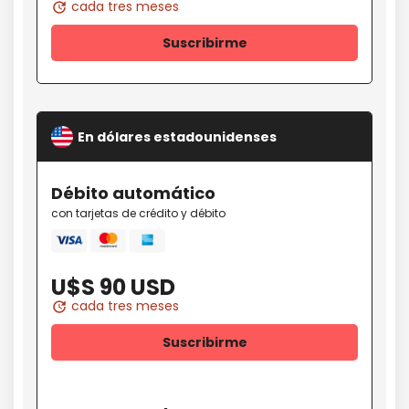
cada tres meses
update
Suscribirme
En dólares estadounidenses
Débito
automático
con tarjetas de crédito y débito
Mastercard
amex
Visa
U$S 90 USD
cada tres meses
update
Suscribirme