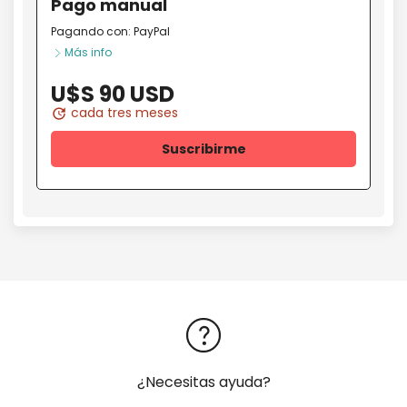
Pago
manual
Pagando con:
PayPal
Más info
U$S 90 USD
cada tres meses
update
Suscribirme
¿Necesitas ayuda?