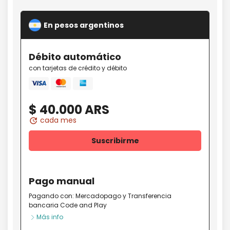
En pesos argentinos
Débito
automático
con tarjetas de crédito y débito
Mastercard
amex
Visa
$ 40.000 ARS
cada mes
update
Suscribirme
Pago
manual
Pagando con:
Mercadopago
y
Transferencia
bancaria Code and Play
Más info