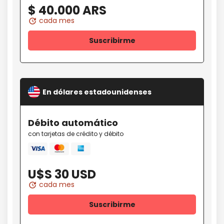
$ 40.000 ARS
cada mes
update
Suscribirme
En dólares estadounidenses
Débito
automático
con tarjetas de crédito y débito
Mastercard
amex
Visa
U$S 30 USD
cada mes
update
Suscribirme