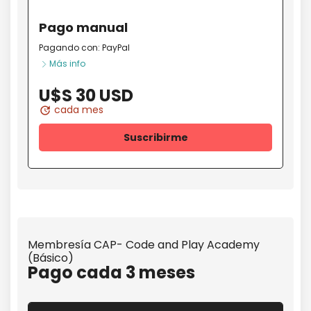
Pago
manual
Pagando con:
PayPal
Más info
U$S 30 USD
cada mes
update
Suscribirme
Membresía CAP- Code and Play Academy
(Básico)
Pago cada 3 meses