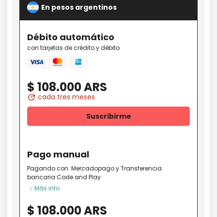
En pesos argentinos
Débito
automático
con tarjetas de crédito y débito
Mastercard
amex
Visa
$ 108.000 ARS
cada tres meses
update
Suscribirme
Pago
manual
Pagando con:
Mercadopago
y
Transferencia
bancaria Code and Play
Más info
$ 108.000 ARS