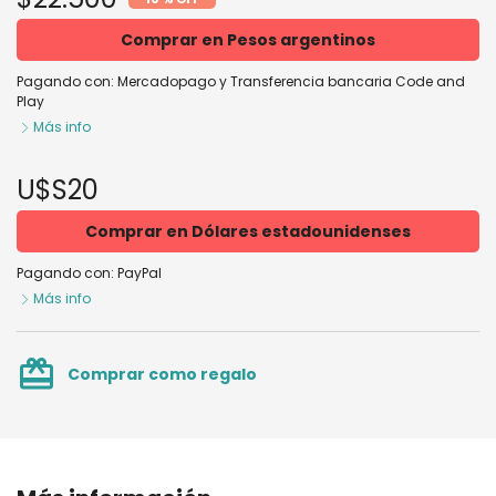
Comprar en Pesos argentinos
Pagando con:
Mercadopago
y
Transferencia bancaria Code and
Play
Más info
U$S20
Comprar en Dólares estadounidenses
Pagando con:
PayPal
Más info
card_giftcard
Comprar como regalo